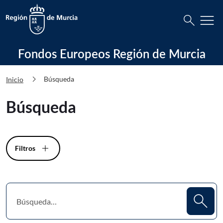
Busca
menu
search
Fondos Europeos Región de Murcia 
Fondos Europeos Región de Murcia
chevron_right
Búsqueda
Inicio
Búsqueda
Filtros