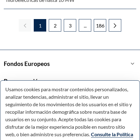
1
2
3
...
186
Página
Página
Página
Páginas intermedias Use 
Página
keyboard_arrow_down
Fondos Europeos
keyboard_arrow_down
Programación
Usamos cookies para mostrar contenidos personalizados,
analizar tendencias, administrar el sitio, llevar un
keyboard_arrow_down
Enlaces de interés
seguimiento de los movimientos de los usuarios en el sitio y
recopilar información demográfica sobre nuestra base de
usuarios en su conjunto. Acepte todas las cookies para
disfrutar de la mejor experiencia posible en nuestro sitio
web, o bien administre sus preferencias.
Consulte la Política