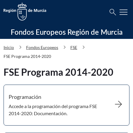
Busca
menu
search
Fondos Europeos Región de Murcia 
Fondos Europeos Región de Murcia
chevron_right
chevron_right
chevron_right
Inicio
Fondos Europeos
FSE
FSE Programa 2014-2020
FSE Programa 2014-2020
Programación
arrow_forward
Accede a la programación del programa FSE
2014-2020: Documentación.