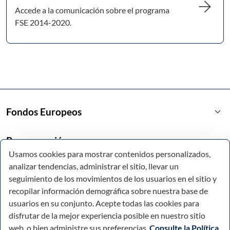
arrow_forward
Accede a la comunicación sobre el programa
FSE 2014-2020.
keyboard_arrow_down
Fondos Europeos
keyboard_arrow_down
Programación
Usamos cookies para mostrar contenidos personalizados,
analizar tendencias, administrar el sitio, llevar un
keyboard_arrow_down
Enlaces de interés
seguimiento de los movimientos de los usuarios en el sitio y
recopilar información demográfica sobre nuestra base de
usuarios en su conjunto. Acepte todas las cookies para
disfrutar de la mejor experiencia posible en nuestro sitio
web, o bien administre sus preferencias.
Consulte la Política