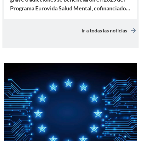
Programa Eurovida Salud Mental, cofinanciado
por el FSE+
arrow_forward
Ir a todas las noticias