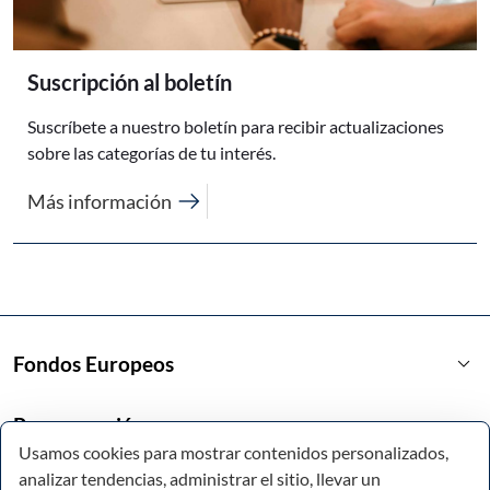
Suscripción al boletín
Suscríbete a nuestro boletín para recibir actualizaciones
sobre las categorías de tu interés.
arrow_right_alt
Más información
keyboard_arrow_down
Fondos Europeos
keyboard_arrow_down
Programación
Usamos cookies para mostrar contenidos personalizados,
analizar tendencias, administrar el sitio, llevar un
keyboard_arrow_down
Enlaces de interés