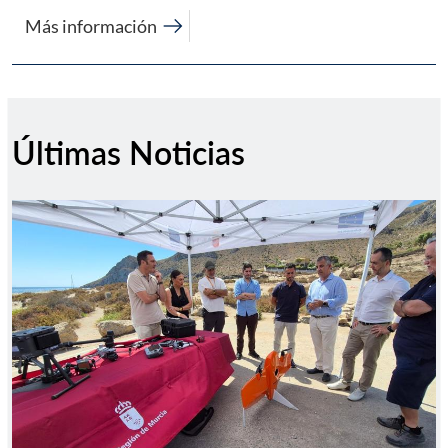
arrow_right_alt
Más información
Últimas Noticias