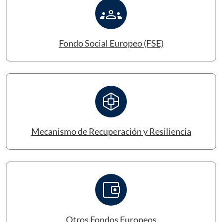
groups
Fondo Social Europeo (FSE)
borg
Mecanismo de Recuperación y Resiliencia
account_balance_wallet
Otros Fondos Europeos