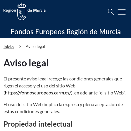
Busca
menu
search
Fondos Europeos Región de Murcia Av
Fondos Europeos Región de Murcia
chevron_right
Aviso legal
Inicio
Aviso legal
El presente aviso legal recoge las condiciones generales que
rigen el acceso y el uso del sitio Web
(
https://fondoseuropeos.carm.es/
), en adelante "el sitio Web".
El uso del sitio Web implica la expresa y plena aceptación de
estas condiciones generales.
Propiedad intelectual