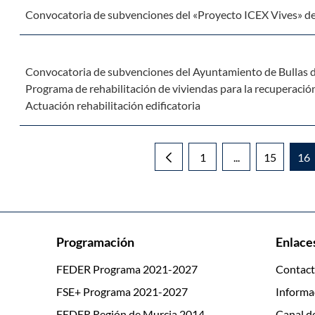
Convocatoria de subvenciones del «Proyecto ICEX Vives» de 
Convocatoria de subvenciones del Ayuntamiento de Bullas de
Programa de rehabilitación de viviendas para la recuperación
Actuación rehabilitación edificatoria
1
...
15
16
Página
Páginas interme
Página
Pá
Programación
Enlaces
FEDER Programa 2021-2027
Contac
FSE+ Programa 2021-2027
Informa
FEDER Región de Murcia 2014-
Canal d