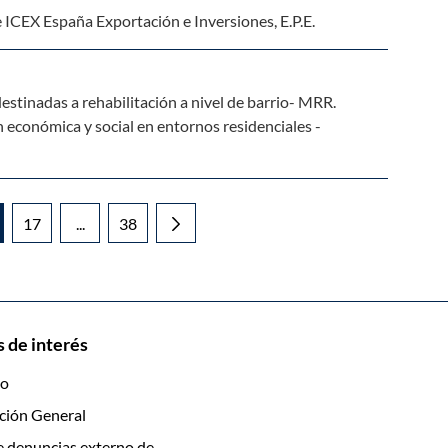
ICEX España Exportación e Inversiones, E.P.E.
stinadas a rehabilitación a nivel de barrio- MRR.
 económica y social en entornos residenciales -
17
...
38
dias Use TAB para desplazarse.
gina
Página
Páginas intermedias Use TAB para desplazarse.
Página
 de interés
to
ción General
e denuncias externo de