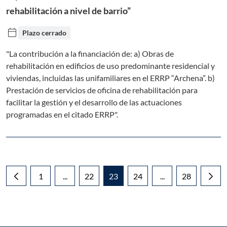
rehabilitación a nivel de barrio”
calendar_today
Plazo cerrado
"La contribución a la financiación de: a) Obras de
rehabilitación en edificios de uso predominante residencial y
viviendas, incluidas las unifamiliares en el ERRP “Archena”. b)
Prestación de servicios de oficina de rehabilitación para
facilitar la gestión y el desarrollo de las actuaciones
programadas en el citado ERRP".
1
...
22
23
24
...
28
Página
Páginas intermedias Use TAB para desplazarse
Página
Página
Página
Páginas intermedia
Página