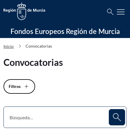
Busca
menu
search
Fondos Europeos Región de Murcia C
Fondos Europeos Región de Murcia
chevron_right
Convocatorias
Inicio
Convocatorias
Filtros