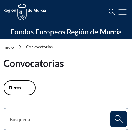
Busca
menu
search
Fondos Europeos Región de Murcia C
Fondos Europeos Región de Murcia
chevron_right
Convocatorias
Inicio
Convocatorias
Filtros