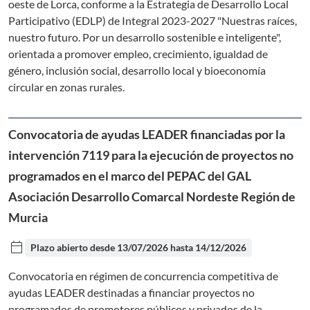
oeste de Lorca, conforme a la Estrategia de Desarrollo Local
Participativo (EDLP) de Integral 2023-2027 "Nuestras raíces,
nuestro futuro. Por un desarrollo sostenible e inteligente",
orientada a promover empleo, crecimiento, igualdad de
género, inclusión social, desarrollo local y bioeconomía
circular en zonas rurales.
Convocatoria de ayudas LEADER financiadas por la
intervención 7119 para la ejecución de proyectos no
programados en el marco del PEPAC del GAL
Asociación Desarrollo Comarcal Nordeste Región de
Murcia
calendar_today
Plazo abierto desde
13/07/2026
hasta
14/12/2026
Convocatoria en régimen de concurrencia competitiva de
ayudas LEADER destinadas a financiar proyectos no
programados de promotores públicos y privados de la