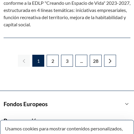
conforme a la EDLP "Creando un Espacio de Vida" 2023-2027,
estructurada en 4 líneas temáticas: iniciativas empresariales,
función recreativa del territorio, mejora de la habitabilidad y
capital social.
1
2
3
...
28
Página
Página
Página
Páginas intermedias Use 
Página
keyboard_arrow_down
Fondos Europeos
keyboard_arrow_down
Programación
Usamos cookies para mostrar contenidos personalizados,