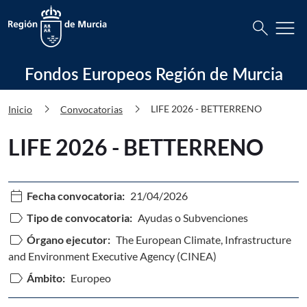
Busca
menu
search
Fondos Europeos Región de Murcia 
Fondos Europeos Región de Murcia
chevron_right
chevron_right
LIFE 2026 - BETTERRENO
Inicio
Convocatorias
LIFE 2026 - BETTERRENO
calendar_today
Fecha convocatoria:
21/04/2026
label
Tipo de convocatoria:
Ayudas o Subvenciones
label
Órgano ejecutor:
The European Climate, Infrastructure
and Environment Executive Agency (CINEA)
label
Ámbito:
Europeo