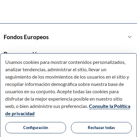
keyboard_arrow_down
Fondos Europeos
keyboard_arrow_down
Programación
Usamos cookies para mostrar contenidos personalizados,
analizar tendencias, administrar el sitio, llevar un
keyboard_arrow_down
Enlaces de interés
seguimiento de los movimientos de los usuarios en el sitio y
recopilar información demográfica sobre nuestra base de
usuarios en su conjunto. Acepte todas las cookies para
disfrutar de la mejor experiencia posible en nuestro sitio
web, o bien administre sus preferencias.
Consulte la Política
de privacidad
© Todos los derechos reservados.
Configuración
Rechazar todas
Comunidad Autónoma de la Región de Murcia.