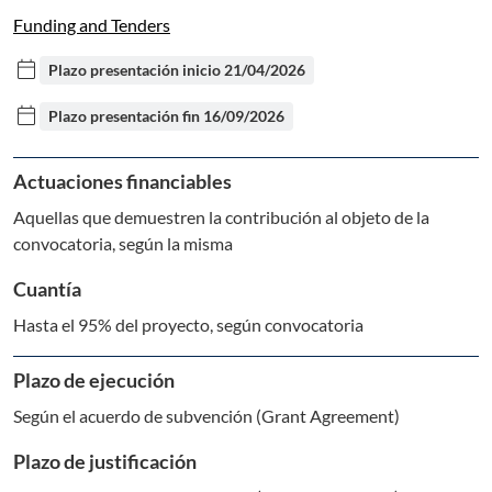
Funding and Tenders
calendar_today
Plazo presentación inicio
21/04/2026
calendar_today
Plazo presentación fin
16/09/2026
Actuaciones financiables
Aquellas que demuestren la contribución al objeto de la
convocatoria, según la misma
Cuantía
Hasta el 95% del proyecto, según convocatoria
Plazo de ejecución
Según el acuerdo de subvención (Grant Agreement)
Plazo de justificación