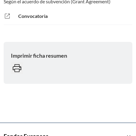
Según el acuerdo de subvención (Grant Agreement)
open_in_new
Convocatoria
Imprimir ficha resumen