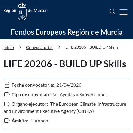
Busca
menu
search
Fondos Europeos Región de Murcia LI
Fondos Europeos Región de Murcia
chevron_right
chevron_right
LIFE 20206 - BUILD UP Skills
Inicio
Convocatorias
LIFE 20206 - BUILD UP Skills
calendar_today
Fecha convocatoria:
21/04/2026
label
Tipo de convocatoria:
Ayudas o Subvenciones
label
Órgano ejecutor:
The European Climate, Infrastructure
and Environment Executive Agency (CINEA)
label
Ámbito:
Europeo