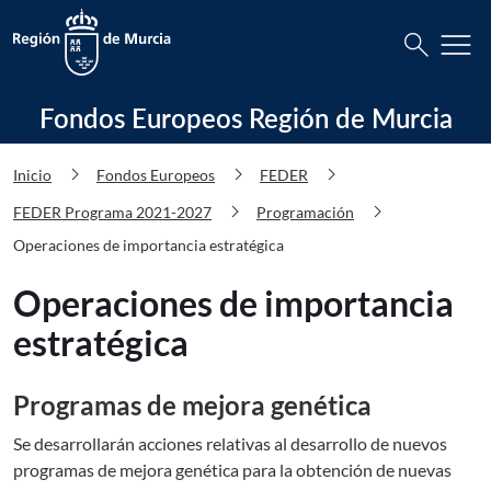
Busca
menu
search
Fondos Europeos Región de Murcia Op
Fondos Europeos Región de Murcia
chevron_right
chevron_right
chevron_right
Inicio
Fondos Europeos
FEDER
chevron_right
chevron_right
FEDER Programa 2021-2027
Programación
Operaciones de importancia estratégica
Operaciones de importancia
estratégica
Programas de mejora genética
Se desarrollarán acciones relativas al desarrollo de nuevos
programas de mejora genética para la obtención de nuevas