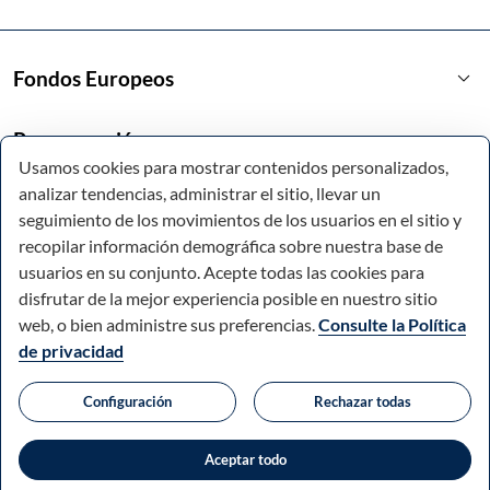
keyboard_arrow_down
Fondos Europeos
keyboard_arrow_down
Programación
Usamos cookies para mostrar contenidos personalizados,
analizar tendencias, administrar el sitio, llevar un
keyboard_arrow_down
Enlaces de interés
seguimiento de los movimientos de los usuarios en el sitio y
recopilar información demográfica sobre nuestra base de
usuarios en su conjunto. Acepte todas las cookies para
disfrutar de la mejor experiencia posible en nuestro sitio
web, o bien administre sus preferencias.
Consulte la Política
de privacidad
© Todos los derechos reservados.
Configuración
Rechazar todas
Comunidad Autónoma de la Región de Murcia.
Accesibilidad
Mapa web
Aviso legal
Política de cookies
Aceptar todo
Protección de datos