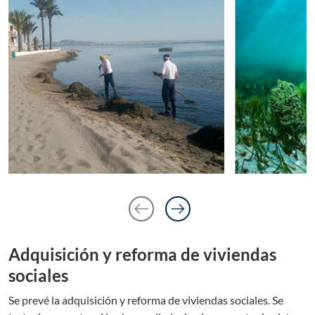
arrow_left_alt
arrow_right_alt
Anterior diaposit
Siguiente dia
Adquisición y reforma de viviendas
sociales
Se prevé la adquisición y reforma de viviendas sociales. Se