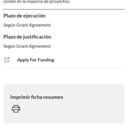
costes en la mayoría de proyectos.
Plazo de ejecución
Según Grant Agreement
Plazo de justificación
Según Grant Agreement
open_in_new
Apply For Funding
Imprimir ficha resumen