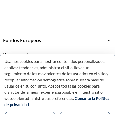
keyboard_arrow_down
Fondos Europeos
keyboard_arrow_down
Programación
Usamos cookies para mostrar contenidos personalizados,
analizar tendencias, administrar el sitio, llevar un
keyboard_arrow_down
Enlaces de interés
seguimiento de los movimientos de los usuarios en el sitio y
recopilar información demográfica sobre nuestra base de
usuarios en su conjunto. Acepte todas las cookies para
disfrutar de la mejor experiencia posible en nuestro sitio
web, o bien administre sus preferencias.
Consulte la Política
de privacidad
© Todos los derechos reservados.