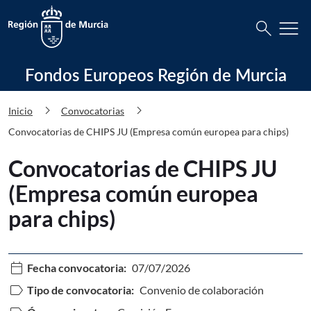
Busca
menu
search
Fondos Europeos Región de Murcia C
Fondos Europeos Región de Murcia
chevron_right
chevron_right
Inicio
Convocatorias
Convocatorias de CHIPS JU (Empresa común europea para chips)
Convocatorias de CHIPS JU
(Empresa común europea
para chips)
calendar_today
Fecha convocatoria:
07/07/2026
label
Tipo de convocatoria:
Convenio de colaboración