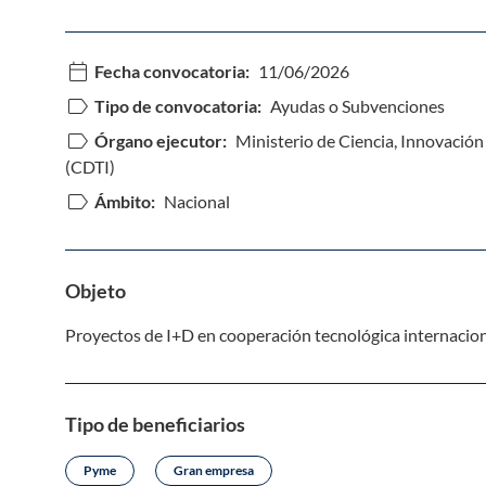
calendar_today
Fecha convocatoria:
11/06/2026
label
Tipo de convocatoria:
Ayudas o Subvenciones
label
Órgano ejecutor:
Ministerio de Ciencia, Innovación 
(CDTI)
label
Ámbito:
Nacional
Objeto
Proyectos de I+D en cooperación tecnológica internacio
Tipo de beneficiarios
Pyme
Gran empresa