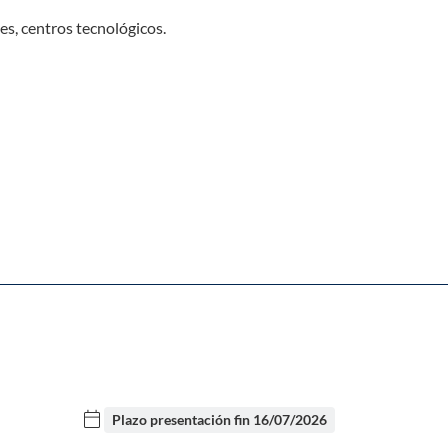
s, centros tecnológicos.
calendar_today
Plazo presentación fin
16/07/2026