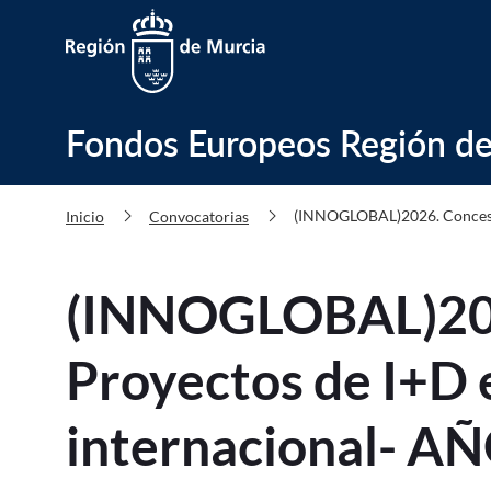
Fondos Europeos Región de Murci
Fondos Europeos Región de
chevron_right
chevron_right
(INNOGLOBAL)2026. Concesió
Inicio
Convocatorias
(INNOGLOBAL)2026
Proyectos de I+D 
internacional- A