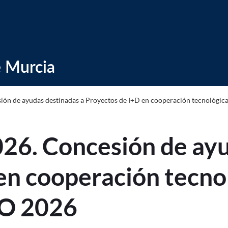
a (INNOGLOBAL)2026. Concesión de ay
 Murcia
n de ayudas destinadas a Proyectos de I+D en cooperación tecnológic
. Concesión de ayud
en cooperación tecno
ÑO 2026