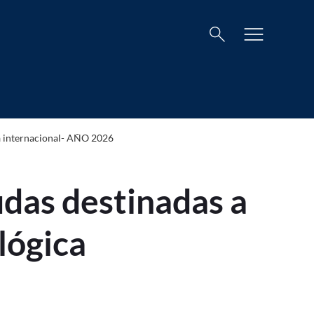
Buscar
menu
search
udas destinadas a Proyectos de I+D e
a internacional- AÑO 2026
as destinadas a
lógica